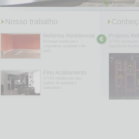
Nosso trabalho
Conheç
Reforma Residencial
Projetos Re
Reformas residênciais e
A VOS construções 
corporativas, qualidade e alto
experiências em obra
nível
Fino Acabamento
A VOS trabalha com altos
padrões de qualidade e
acabamento.